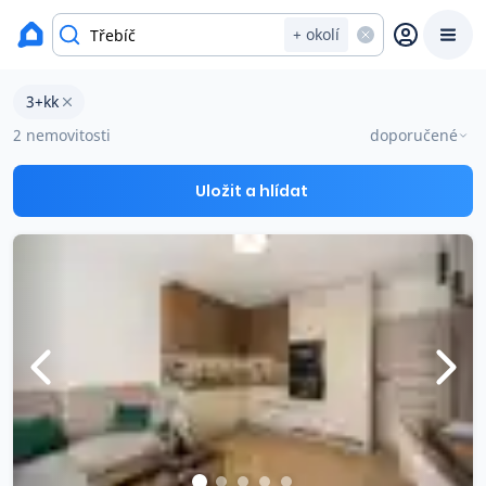
Byty na prodej
+ okolí
Byty 3+kk na prodej v okresu Třebíč
3+kk
Prodat
Koupit
Ceny
2 nemovitosti
doporučené
Prodej s Reas.cz
Uložit a hlídat
Chytrý odhad ceny
Ceny prodaných nemovitostí
Okamžitý výkup
Přehled realitních makléřů