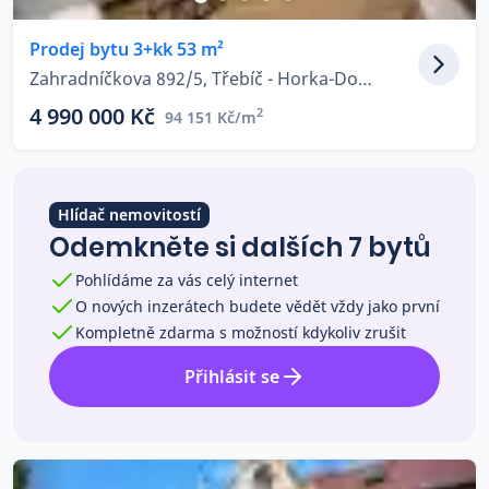
Co říkají naši zákazníci
Prodej bytu 3+kk 53 m²
Zahradníčkova 892/5, Třebíč - Horka-Domky
Blog
4 990 000 Kč
2
94 151 Kč/m
O nás
Kariéra
Kontakt
Hlídač nemovitostí
Odemkněte si dalších 7 bytů
Pohlídáme za vás celý internet
O nových inzerátech budete vědět vždy jako první
Kompletně zdarma s možností kdykoliv zrušit
Přihlásit se