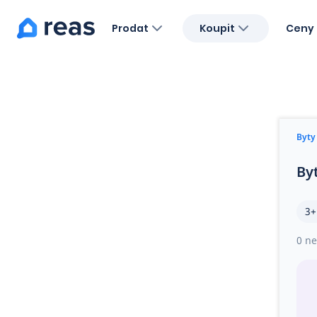
Prodat
Koupit
Ceny 
Blog
O nás
Kariéra
Kontakt
Byty
By
3+
0 ne