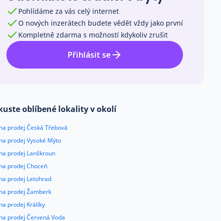
Pohlídáme za vás celý internet
O nových inzerátech budete vědět vždy jako první
Kompletně zdarma s možností kdykoliv zrušit
Přihlásit se
kuste oblíbené lokality v okolí
 na prodej Česká Třebová
 na prodej Vysoké Mýto
 na prodej Lanškroun
 na prodej Choceň
na prodej Letohrad
 na prodej Žamberk
na prodej Králíky
 na prodej Červená Voda