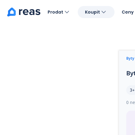
Prodat
Koupit
Ceny 
Blog
O nás
Kariéra
Kontakt
Byty
By
3+
0 ne