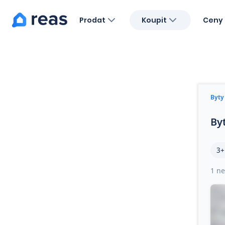
Prodat
Koupit
Ceny 
Blog
O nás
Kariéra
Kontakt
Byty
By
3+
1 ne