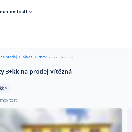
nemovitostí
 na prodej
okres Trutnov
obec Vítězná
ty 3+kk na prodej Vítězná
kk
movitost