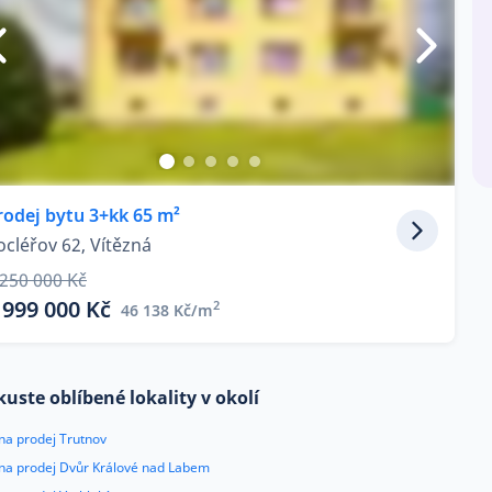
rodej bytu 3+kk 65 m²
ocléřov 62, Vítězná
 250 000 Kč
 999 000 Kč
2
46 138 Kč/m
kuste oblíbené lokality v okolí
na prodej Trutnov
 na prodej Dvůr Králové nad Labem