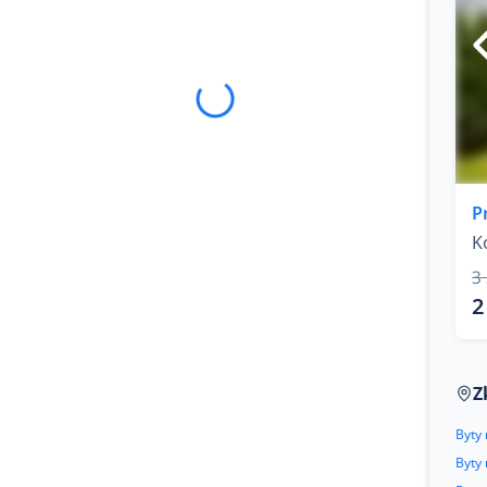
P
K
3
2
Z
Byty 
Byty