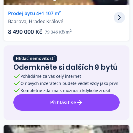
Co říkají naši zákazníci
Prodej bytu 4+1 107 m²
Baarova, Hradec Králové
Blog
8 490 000 Kč
2
79 346 Kč/m
O nás
Kariéra
Kontakt
Hlídač nemovitostí
Odemkněte si dalších 9 bytů
Pohlídáme za vás celý internet
O nových inzerátech budete vědět vždy jako první
Kompletně zdarma s možností kdykoliv zrušit
Přihlásit se