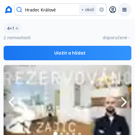
okres Hradec Králové
+ okolí
Byty 4+1 na prodej Hradec Králové
4+1
Prodat
Koupit
Ceny
2 nemovitosti
doporučené
Prodej s Reas.cz
Uložit a hlídat
Chytrý odhad ceny
Ceny prodaných nemovitostí
Okamžitý výkup
Přehled realitních makléřů