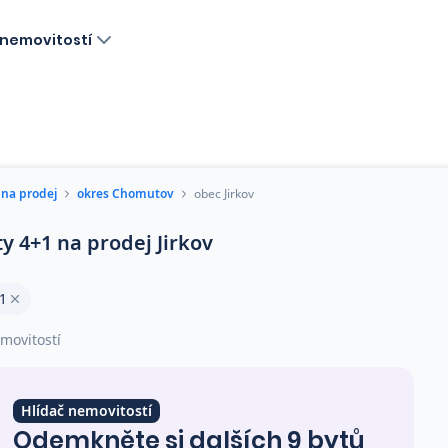
nemovitostí
 na prodej
okres Chomutov
obec Jirkov
ty 4+1 na prodej Jirkov
1
movitostí
Hlídač nemovitostí
Odemkněte si dalších 9 bytů