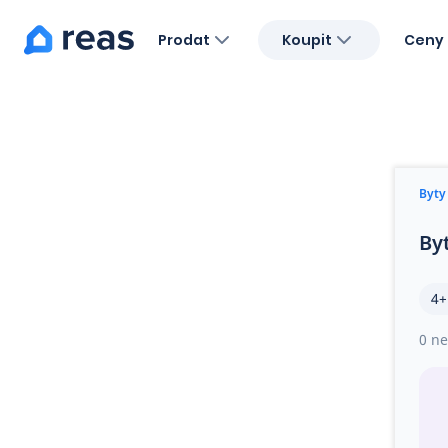
Prodat
Koupit
Ceny 
Blog
O nás
Kariéra
Kontakt
Byty
By
4+
0 ne