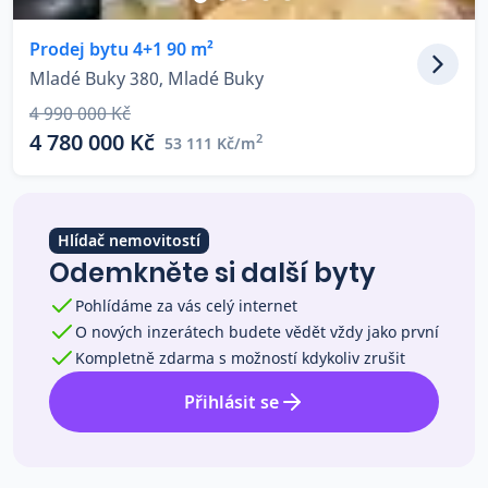
Co říkají naši zákazníci
Prodej bytu 4+1 90 m²
Mladé Buky 380, Mladé Buky
Blog
4 990 000 Kč
O nás
4 780 000 Kč
2
53 111 Kč/m
Kariéra
Kontakt
Hlídač nemovitostí
Odemkněte si další byty
Pohlídáme za vás celý internet
O nových inzerátech budete vědět vždy jako první
Kompletně zdarma s možností kdykoliv zrušit
Přihlásit se