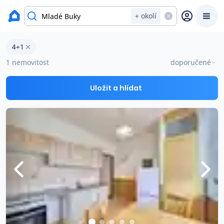
okres Trutnov
+ okolí
Byty 4+1 na prodej Mladé Buky
4+1
Prodat
Koupit
Ceny
1 nemovitost
doporučené
Prodej s Reas.cz
Uložit a hlídat
Chytrý odhad ceny
Ceny prodaných nemovitostí
Okamžitý výkup
Přehled realitních makléřů