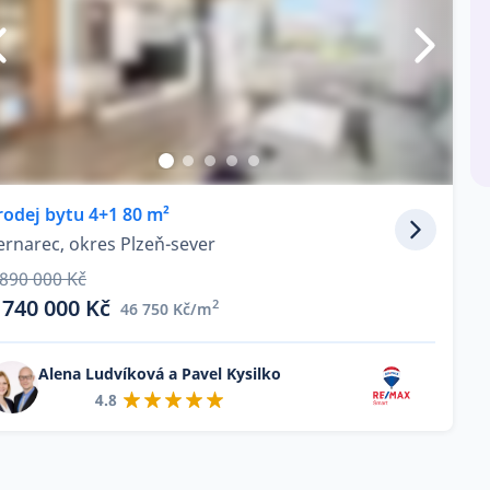
rodej bytu 4+1 80 m²
ernarec, okres Plzeň-sever
 890 000 Kč
 740 000 Kč
2
46 750 Kč/m
Alena Ludvíková a Pavel Kysilko
4.8