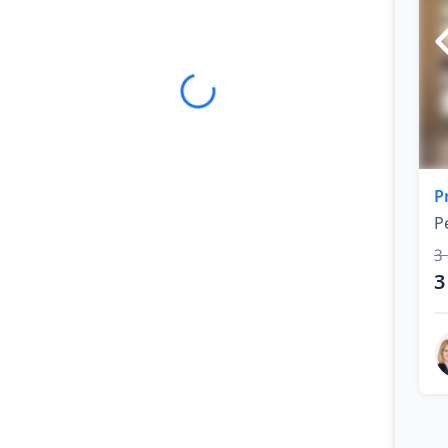
P
P
3
3