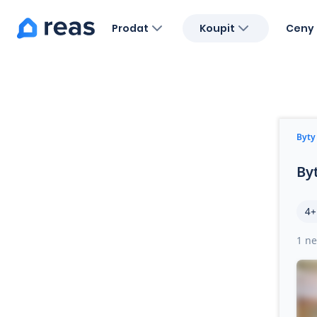
Prodat
Koupit
Ceny 
Blog
O nás
Kariéra
Kontakt
Byty
By
4+
1 ne