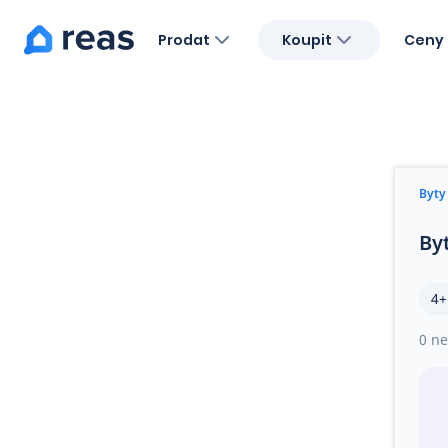
Prodat
Koupit
Ceny 
Blog
O nás
Kariéra
Kontakt
Byty
By
4+
0 ne