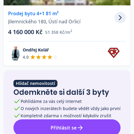
Co říkají naši zákazníci
Prodej bytu 4+1 81 m²
Jilemnického 180, Ústí nad Orlicí
Blog
4 160 000 Kč
2
51 358 Kč/m
O nás
Kariéra
Kontakt
Ondřej Kolář
4.0
Hlídač nemovitostí
Odemkněte si další 3 byty
Pohlídáme za vás celý internet
O nových inzerátech budete vědět vždy jako první
Kompletně zdarma s možností kdykoliv zrušit
Přihlásit se