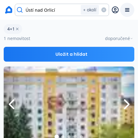
Byty na prodej
+ okolí
Byty 4+1 na prodej v okresu Ústí nad Orlicí
4+1
Prodat
Koupit
Ceny
1 nemovitost
doporučené
Prodej s Reas.cz
Uložit a hlídat
Chytrý odhad ceny
Ceny prodaných nemovitostí
Okamžitý výkup
Přehled realitních makléřů