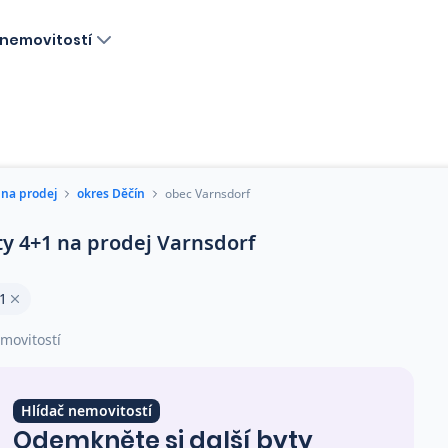
nemovitostí
 na prodej
okres Děčín
obec Varnsdorf
ty 4+1 na prodej Varnsdorf
1
movitostí
Hlídač nemovitostí
Odemkněte si další byty