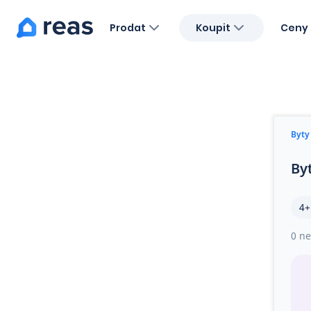
Prodat
Koupit
Ceny 
Blog
O nás
Kariéra
Kontakt
Byty
By
4+
0 ne