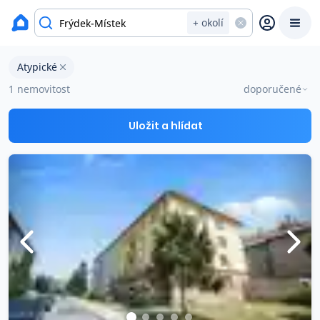
okres Frýdek-Místek
+ okolí
Atypické byty na prodej Frýdek-Místek
Atypické
Prodat
Koupit
Ceny
1 nemovitost
doporučené
Prodej s Reas.cz
Uložit a hlídat
Chytrý odhad ceny
Ceny prodaných nemovitostí
Okamžitý výkup
Přehled realitních makléřů