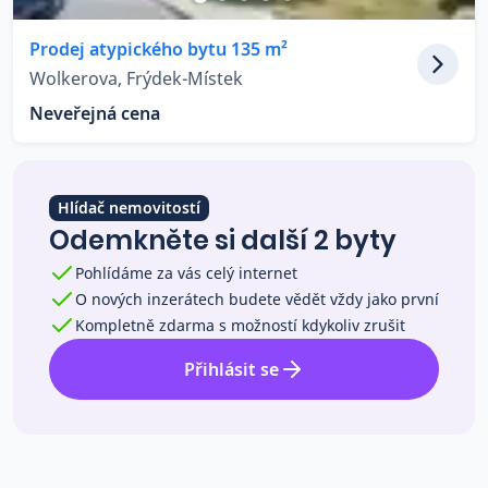
Co říkají naši zákazníci
Prodej atypického bytu 135 m²
Wolkerova, Frýdek-Místek
Blog
Neveřejná cena
O nás
Kariéra
Kontakt
Hlídač nemovitostí
Odemkněte si další 2 byty
Pohlídáme za vás celý internet
O nových inzerátech budete vědět vždy jako první
Kompletně zdarma s možností kdykoliv zrušit
Přihlásit se