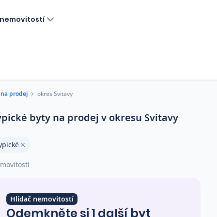
nemovitostí
 na prodej
okres Svitavy
ypické byty na prodej v okresu Svitavy
ypické
movitostí
Hlídač nemovitostí
Odemkněte si 1 další byt