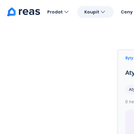
Prodat
Koupit
Ceny 
Blog
O nás
Kariéra
Kontakt
Byty
At
At
0 ne