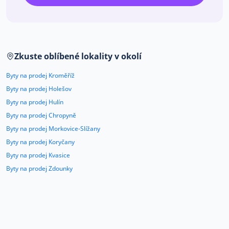
Co říkají naši zákazníci
Blog
Zkuste oblíbené lokality v okolí
O nás
Kariéra
Kontakt
Byty na prodej Kroměříž
Byty na prodej Holešov
Byty na prodej Hulín
Byty na prodej Chropyně
Byty na prodej Morkovice-Slížany
Byty na prodej Koryčany
Byty na prodej Kvasice
Byty na prodej Zdounky