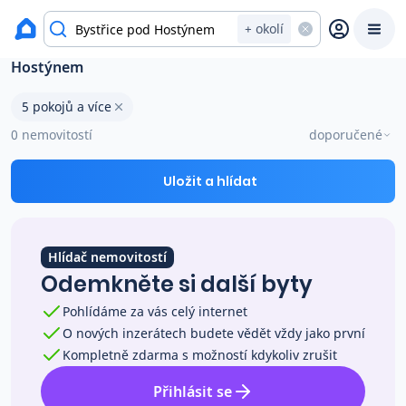
okres Kroměříž
+ okolí
Byty 5 pokojů a více na prodej Bystřice pod
Hostýnem
Prodat
Koupit
Ceny
5 pokojů a více
0 nemovitostí
doporučené
Prodej s Reas.cz
Uložit a hlídat
Chytrý odhad ceny
Hlídač nemovitostí
Ceny prodaných nemovitostí
Odemkněte si další byty
Pohlídáme za vás celý internet
Okamžitý výkup
O nových inzerátech budete vědět vždy jako první
Kompletně zdarma s možností kdykoliv zrušit
Přehled realitních makléřů
Přihlásit se