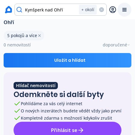
okres Sokolov
+ okolí
Byty 5 pokojů a více na prodej Kynšperk nad
Ohří
Prodat
Koupit
Ceny
5 pokojů a více
0 nemovitostí
doporučené
Prodej s Reas.cz
Uložit a hlídat
Chytrý odhad ceny
Hlídač nemovitostí
Ceny prodaných nemovitostí
Odemkněte si další byty
Pohlídáme za vás celý internet
Okamžitý výkup
O nových inzerátech budete vědět vždy jako první
Kompletně zdarma s možností kdykoliv zrušit
Přehled realitních makléřů
Přihlásit se