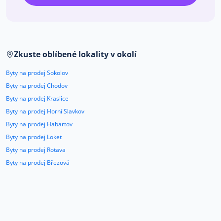
Co říkají naši zákazníci
Blog
Zkuste oblíbené lokality v okolí
O nás
Kariéra
Kontakt
Byty na prodej Sokolov
Byty na prodej Chodov
Byty na prodej Kraslice
Byty na prodej Horní Slavkov
Byty na prodej Habartov
Byty na prodej Loket
Byty na prodej Rotava
Byty na prodej Březová