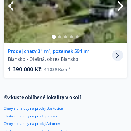
Prodej chaty 31 m², pozemek 594 m²
Blansko - Olešná, okres Blansko
1 390 000 Kč
2
44 839 Kč/m
Zkuste oblíbené lokality v okolí
Chaty a chalupy na prodej Boskovice
Chaty a chalupy na prodej Letovice
Chaty a chalupy na prodej Adamov