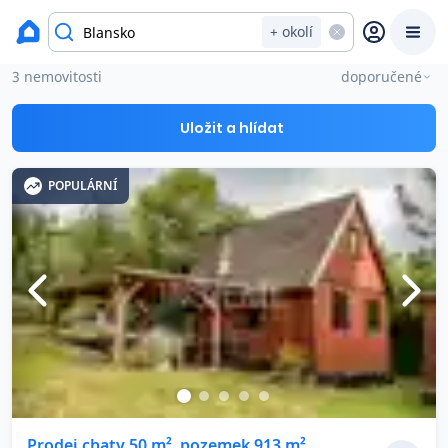
okres Blansko
+ okolí
Chaty a chalupy na prodej Blansko
3 nemovitosti
doporučené
Prodat
Koupit
Ceny
Uložit a hlídat
Prodej s Reas.cz
POPULÁRNÍ
Chytrý odhad ceny
Ceny prodaných nemovitostí
Okamžitý výkup
Přehled realitních makléřů
Prodej chaty 50 m², pozemek 913 m²