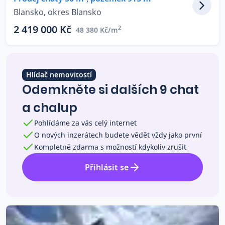
Co říkají naši zákazníci
Blansko, okres Blansko
2 419 000 Kč
2
48 380 Kč/m
Blog
O nás
Kariéra
Kontakt
Hlídač nemovitostí
Odemkněte si dalších 9 chat
a chalup
Pohlídáme za vás celý internet
O nových inzerátech budete vědět vždy jako první
Kompletně zdarma s možností kdykoliv zrušit
Přihlásit se