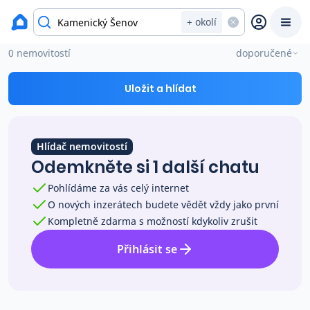
okres Česká Lípa
+ okolí
Chaty a chalupy na prodej Kamenický Šenov
0 nemovitostí
doporučené
Prodat
Koupit
Ceny
Uložit a hlídat
Prodej s Reas.cz
Hlídač nemovitostí
Chytrý odhad ceny
Odemkněte si 1 další chatu
Pohlídáme za vás celý internet
Ceny prodaných nemovitostí
O nových inzerátech budete vědět vždy jako první
Kompletně zdarma s možností kdykoliv zrušit
Okamžitý výkup
Přihlásit se
Přehled realitních makléřů