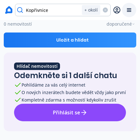
okres Nový Jičín
+ okolí
Chaty a chalupy na prodej Kopřivnice
0 nemovitostí
doporučené
Prodat
Koupit
Ceny
Uložit a hlídat
Prodej s Reas.cz
Hlídač nemovitostí
Chytrý odhad ceny
Odemkněte si 1 další chatu
Pohlídáme za vás celý internet
Ceny prodaných nemovitostí
O nových inzerátech budete vědět vždy jako první
Kompletně zdarma s možností kdykoliv zrušit
Okamžitý výkup
Přihlásit se
Přehled realitních makléřů