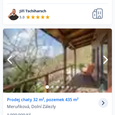
Jiří Tschiharsch
5.0
Prodej chaty 32 m², pozemek 435 m²
Meruňková, Dolní Zálezly
1 999 000 Kč