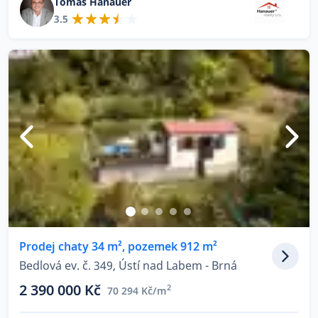
Tomáš Hanauer
3.5
Prodej chaty 34 m², pozemek 912 m²
Bedlová ev. č. 349, Ústí nad Labem - Brná
2 390 000 Kč
2
70 294 Kč/m