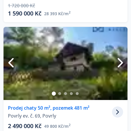
1 720 000 Kč
1 590 000 Kč
2
28 393 Kč/m
Prodej chaty 50 m², pozemek 481 m²
Povrly ev. č. 69, Povrly
2 490 000 Kč
2
49 800 Kč/m