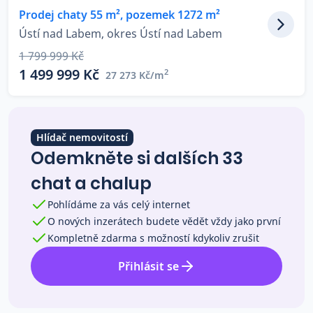
Prodej chaty 55 m², pozemek 1272 m²
Co říkají naši zákazníci
Ústí nad Labem, okres Ústí nad Labem
1 799 999 Kč
Blog
1 499 999 Kč
2
27 273 Kč/m
O nás
Kariéra
Kontakt
Hlídač nemovitostí
Odemkněte si dalších 33
chat a chalup
Pohlídáme za vás celý internet
O nových inzerátech budete vědět vždy jako první
Kompletně zdarma s možností kdykoliv zrušit
Přihlásit se