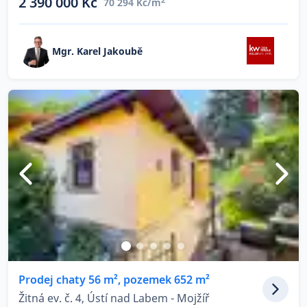
2 390 000 Kč
70 294 Kč/m
Mgr. Karel Jakoubě
Prodej chaty 56 m², pozemek 652 m²
Žitná ev. č. 4, Ústí nad Labem - Mojžíř