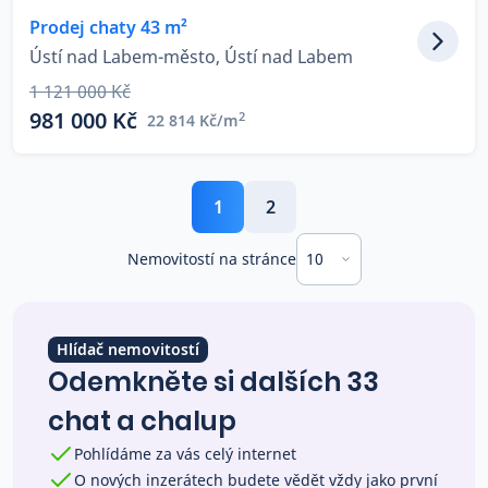
Prodej chaty 43 m²
Ústí nad Labem-město, Ústí nad Labem
1 121 000 Kč
981 000 Kč
2
22 814 Kč/m
1
2
10
Nemovitostí na stránce
Hlídač nemovitostí
Odemkněte si dalších 33
chat a chalup
Pohlídáme za vás celý internet
O nových inzerátech budete vědět vždy jako první