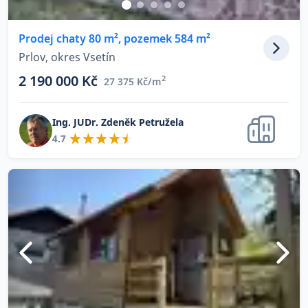
Prodej chaty 80 m², pozemek 584 m²
Prlov, okres Vsetín
2 190 000 Kč
2
27 375 Kč/m
Ing. JUDr. Zdeněk Petružela
4.7