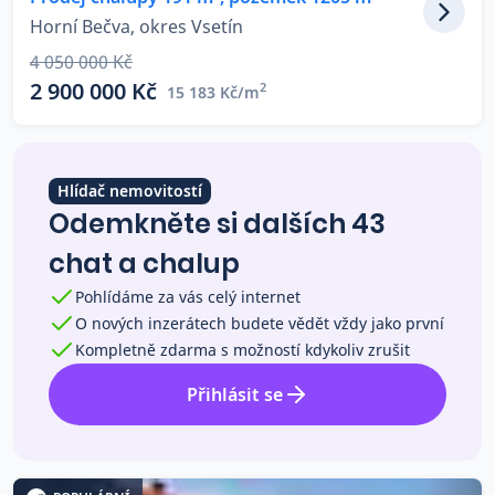
Co říkají naši zákazníci
Horní Bečva, okres Vsetín
4 050 000 Kč
2 900 000 Kč
2
15 183 Kč/m
Blog
O nás
Kariéra
Kontakt
Hlídač nemovitostí
Odemkněte si dalších 43
chat a chalup
Pohlídáme za vás celý internet
O nových inzerátech budete vědět vždy jako první
Kompletně zdarma s možností kdykoliv zrušit
Přihlásit se