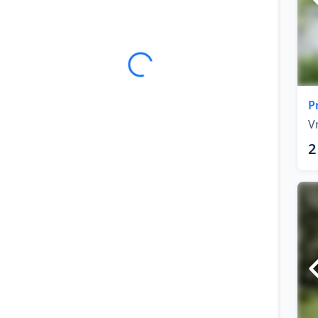
P
V
2