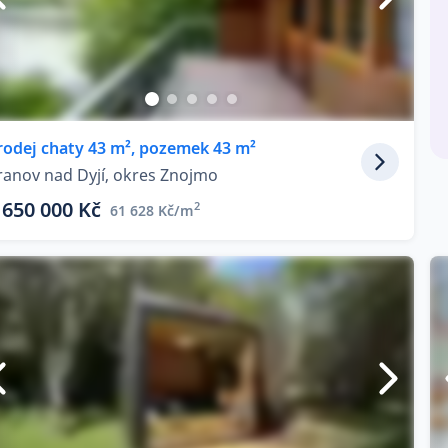
rodej chaty 43 m², pozemek 43 m²
ranov nad Dyjí, okres Znojmo
 650 000 Kč
2
61 628 Kč/m