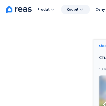
Prodat
Koupit
Ceny 
Blog
O nás
Kariéra
Kontakt
Chat
Ch
13 n