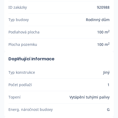
ID zakázky
920988
Typ budovy
Rodinný dům
2
Podlahová plocha
100 m
2
Plocha pozemku
100 m
Doplňující informace
Typ konstrukce
Jiný
Počet podlaží
1
Topení
Vytápění tuhými palivy
Energ. náročnost budovy
G