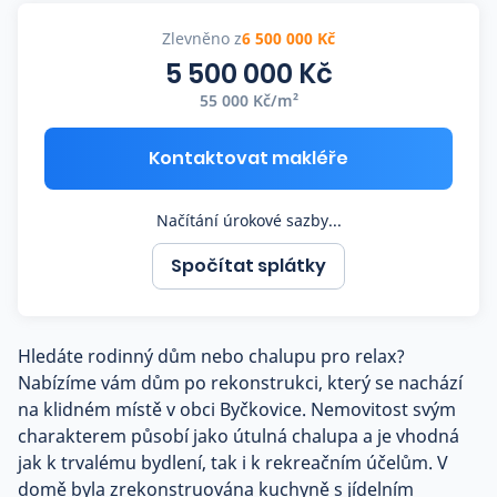
Co říkají naši zákazníci
Zlevněno z
6 500 000 Kč
5 500 000 Kč
55 000 Kč/m²
Blog
O nás
Kariéra
Kontaktovat makléře
Kontakt
Načítání úrokové sazby...
Spočítat splátky
Hledáte rodinný dům nebo chalupu pro relax?
Nabízíme vám dům po rekonstrukci, který se nachází
na klidném místě v obci Byčkovice. Nemovitost svým
charakterem působí jako útulná chalupa a je vhodná
jak k trvalému bydlení, tak i k rekreačním účelům. V
domě byla zrekonstruována kuchyně s jídelním