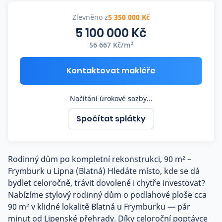
Co říkají naši zákazníci
Zlevněno z
5 350 000 Kč
5 100 000 Kč
56 667 Kč/m²
Blog
O nás
Kariéra
Kontaktovat makléře
Kontakt
Načítání úrokové sazby...
Spočítat splátky
Rodinný dům po kompletní rekonstrukci, 90 m² –
Frymburk u Lipna (Blatná) Hledáte místo, kde se dá
bydlet celoročně, trávit dovolené i chytře investovat?
Nabízíme stylový rodinný dům o podlahové ploše cca
90 m² v klidné lokalitě Blatná u Frymburku — pár
minut od Lipenské přehrady. Díky celoroční poptávce