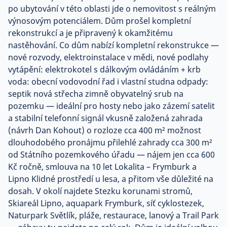
po ubytování v této oblasti jde o nemovitost s reálným
výnosovým potenciálem. Dům prošel kompletní
rekonstrukcí a je připravený k okamžitému
nastěhování. Co dům nabízí kompletní rekonstrukce —
nové rozvody, elektroinstalace v mědi, nové podlahy
vytápění: elektrokotel s dálkovým ovládáním + krb
voda: obecní vodovodní řad i vlastní studna odpady:
septik nová střecha zimně obyvatelný srub na
pozemku — ideální pro hosty nebo jako zázemí satelit
a stabilní telefonní signál vkusně založená zahrada
(návrh Dan Kohout) o rozloze cca 400 m² možnost
dlouhodobého pronájmu přilehlé zahrady cca 300 m²
od Státního pozemkového úřadu — nájem jen cca 600
Kč ročně, smlouva na 10 let Lokalita – Frymburk a
Lipno Klidné prostředí u lesa, a přitom vše důležité na
dosah. V okolí najdete Stezku korunami stromů,
Skiareál Lipno, aquapark Frymburk, síť cyklostezek,
Naturpark Světlík, pláže, restaurace, lanový a Trail Park