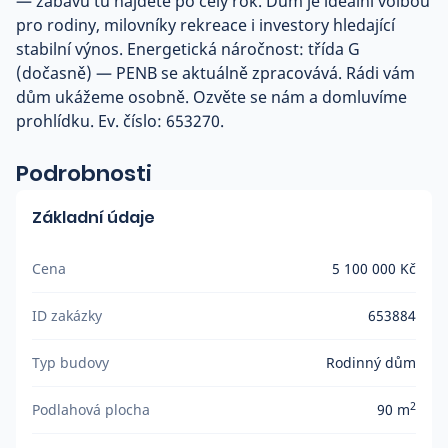
— zábavu tu najdete po celý rok. Dům je ideální volbou
pro rodiny, milovníky rekreace i investory hledající
stabilní výnos. Energetická náročnost: třída G
(dočasně) — PENB se aktuálně zpracovává. Rádi vám
dům ukážeme osobně. Ozvěte se nám a domluvíme
prohlídku. Ev. číslo: 653270.
Podrobnosti
Základní údaje
Cena
5 100 000 Kč
ID zakázky
653884
Typ budovy
Rodinný dům
2
Podlahová plocha
90 m