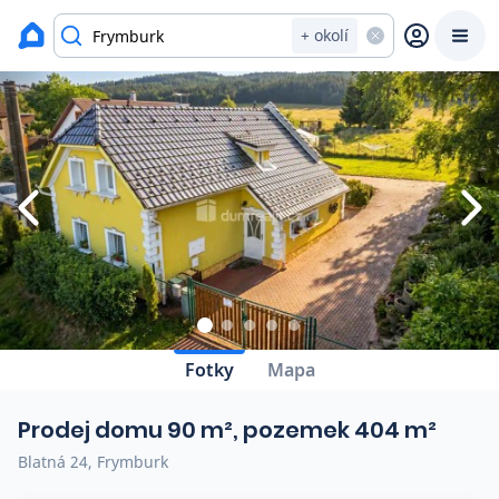
Zavřít
Výpis nemovitostí
+ okolí
Prodat
Koupit
Ceny
Prodej s Reas.cz
Chytrý odhad ceny
Ceny prodaných nemovitostí
Fotky
Mapa
Okamžitý výkup
Prodej domu 90 m², pozemek 404 m²
Přehled realitních makléřů
Blatná 24, Frymburk