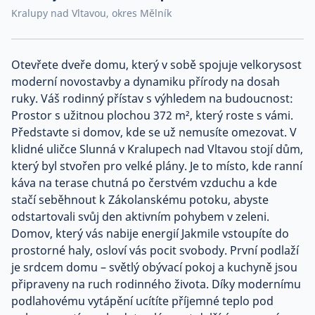
Kralupy nad Vltavou, okres Mělník
Co říkají naši zákazníci
Otevřete dveře domu, který v sobě spojuje velkorysost
Blog
moderní novostavby a dynamiku přírody na dosah
O nás
Kariéra
ruky. Váš rodinný přístav s výhledem na budoucnost:
Kontakt
Prostor s užitnou plochou 372 m², který roste s vámi.
Představte si domov, kde se už nemusíte omezovat. V
klidné uličce Slunná v Kralupech nad Vltavou stojí dům,
který byl stvořen pro velké plány. Je to místo, kde ranní
káva na terase chutná po čerstvém vzduchu a kde
stačí seběhnout k Zákolanskému potoku, abyste
odstartovali svůj den aktivním pohybem v zeleni.
Domov, který vás nabije energií Jakmile vstoupíte do
prostorné haly, osloví vás pocit svobody. První podlaží
je srdcem domu – světlý obývací pokoj a kuchyně jsou
připraveny na ruch rodinného života. Díky modernímu
podlahovému vytápění ucítíte příjemné teplo pod