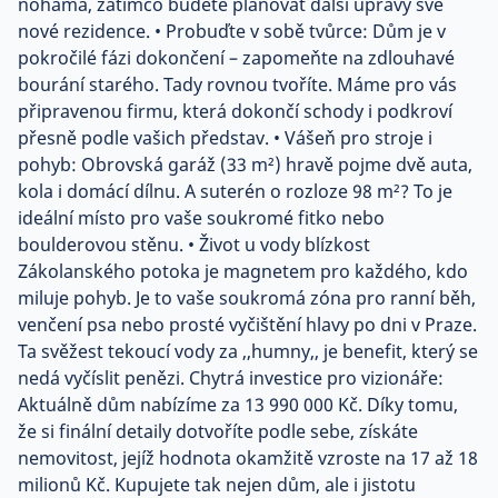
nohama, zatímco budete plánovat další úpravy své
nové rezidence. • Probuďte v sobě tvůrce: Dům je v
pokročilé fázi dokončení – zapomeňte na zdlouhavé
bourání starého. Tady rovnou tvoříte. Máme pro vás
připravenou firmu, která dokončí schody i podkroví
přesně podle vašich představ. • Vášeň pro stroje i
pohyb: Obrovská garáž (33 m²) hravě pojme dvě auta,
kola i domácí dílnu. A suterén o rozloze 98 m²? To je
ideální místo pro vaše soukromé fitko nebo
boulderovou stěnu. • Život u vody blízkost
Zákolanského potoka je magnetem pro každého, kdo
miluje pohyb. Je to vaše soukromá zóna pro ranní běh,
venčení psa nebo prosté vyčištění hlavy po dni v Praze.
Ta svěžest tekoucí vody za ,,humny,, je benefit, který se
nedá vyčíslit penězi. Chytrá investice pro vizionáře:
Aktuálně dům nabízíme za 13 990 000 Kč. Díky tomu,
že si finální detaily dotvoříte podle sebe, získáte
nemovitost, jejíž hodnota okamžitě vzroste na 17 až 18
milionů Kč. Kupujete tak nejen dům, ale i jistotu