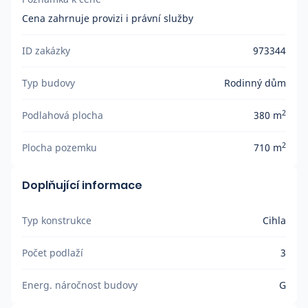
Cena zahrnuje provizi i právní služby
ID zakázky
973344
Typ budovy
Rodinný dům
2
Podlahová plocha
380 m
2
Plocha pozemku
710 m
Doplňující informace
Typ konstrukce
Cihla
Počet podlaží
3
Energ. náročnost budovy
G