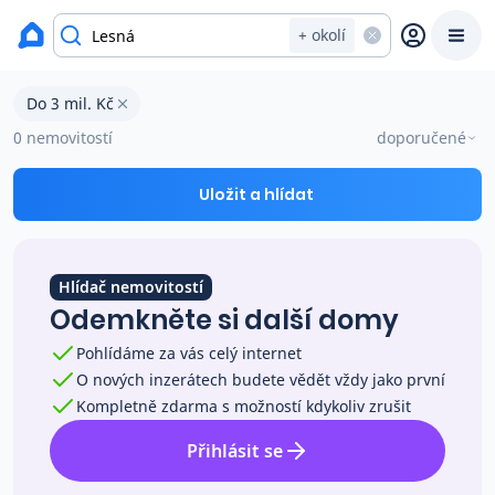
okres Pelhřimov
+ okolí
Domy na prodej Lesná s cenou do 3 mil. Kč
Do 3 mil. Kč
Prodat
Koupit
Ceny
0 nemovitostí
doporučené
Prodej s Reas.cz
Uložit a hlídat
Chytrý odhad ceny
Hlídač nemovitostí
Odemkněte si další domy
Ceny prodaných nemovitostí
Pohlídáme za vás celý internet
O nových inzerátech budete vědět vždy jako první
Okamžitý výkup
Kompletně zdarma s možností kdykoliv zrušit
Přihlásit se
Přehled realitních makléřů