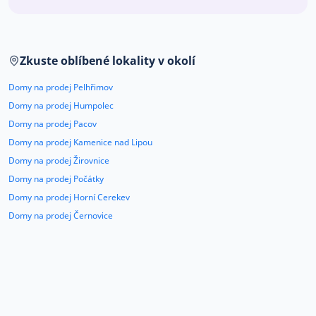
Co říkají naši zákazníci
Zkuste oblíbené lokality v okolí
Blog
O nás
Domy na prodej Pelhřimov
Kariéra
Kontakt
Domy na prodej Humpolec
Domy na prodej Pacov
Domy na prodej Kamenice nad Lipou
Domy na prodej Žirovnice
Domy na prodej Počátky
Domy na prodej Horní Cerekev
Domy na prodej Černovice