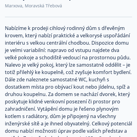
Marxova, Moravská Třebová
Co říkají naši zákazníci
Nabízíme k prodeji cihlový rodinný dům s dřevěným
Blog
krovem, který nabízí praktické a velkorysé uspořádání
O nás
Kariéra
interiéru s velkou centrální chodbou. Dispozice domu
Kontakt
je velmi variabilní: napravo od vstupu najdete dva
velké pokoje a schodiště vedoucí na prostornou půdu.
Nalevo je velký pokoj, který lze samostatně oddělit – je
totiž přilehlý ke koupelně, což zvyšuje komfort bydlení.
Dále zde naleznete samostatné WC, kuchyň s
dostatkem místa pro obývací kout nebo jídelnu, spíž a
druhou koupelnu. Za domem se nachází dvorek, který
poskytuje klidné venkovní posezení či prostor pro
zahradničení. Vytápění domu je řešeno plynovým
kotlem s radiátory, dům je připojený na všechny
inženýrské sítě a je ihned obyvatelný. Celkový potenciál
domu nabízí možnosti úprav podle vašich představ a