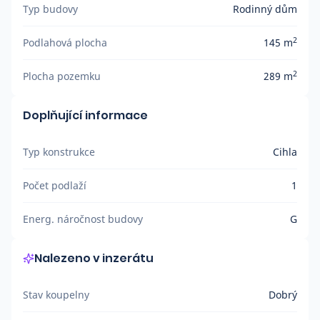
Typ budovy
Rodinný dům
2
Podlahová plocha
145 m
2
Plocha pozemku
289 m
Doplňující informace
Typ konstrukce
Cihla
Počet podlaží
1
Energ. náročnost budovy
G
Nalezeno v inzerátu
Stav koupelny
Dobrý