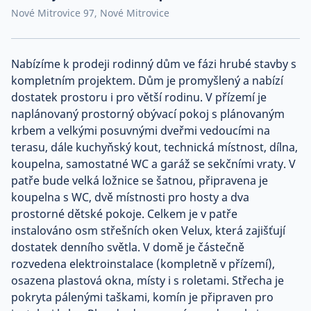
Nové Mitrovice 97, Nové Mitrovice
Co říkají naši zákazníci
Nabízíme k prodeji rodinný dům ve fázi hrubé stavby s
Blog
kompletním projektem. Dům je promyšlený a nabízí
O nás
Kariéra
dostatek prostoru i pro větší rodinu. V přízemí je
Kontakt
naplánovaný prostorný obývací pokoj s plánovaným
krbem a velkými posuvnými dveřmi vedoucími na
terasu, dále kuchyňský kout, technická místnost, dílna,
koupelna, samostatné WC a garáž se sekčními vraty. V
patře bude velká ložnice se šatnou, připravena je
koupelna s WC, dvě místnosti pro hosty a dva
prostorné dětské pokoje. Celkem je v patře
instalováno osm střešních oken Velux, která zajišťují
dostatek denního světla. V domě je částečně
rozvedena elektroinstalace (kompletně v přízemí),
osazena plastová okna, místy i s roletami. Střecha je
pokryta pálenými taškami, komín je připraven pro