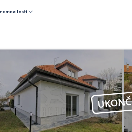
nemovitostí
UKONČ