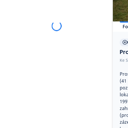
Fo
Pr
Ke S
Pro
(41
poz
lok
199
zah
(pr
záz