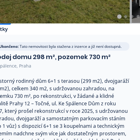
tky
Ukončeno:
Tato nemovitost byla stažena z inzerce a již není dostupná.
odej domu 298 m², pozemek 730 m²
pálence, Praha
storný rodinný dům 6+1 s terasou (299 m2), dvojgaráží
 m2), celkem 340 m2, s udržovanou zahradou, na
emku 730 m², po rekonstrukci, v žádané a klidné
alitě Prahy 12 – Točné, ul. Ke Spálence Dům z roku
7, který prošel rekonstrukcí v roce 2025, s udržovanou
radou, dvojgaráží a samostatným parkovacím stáním
o 1 vůz) s dispozicí 6+1 se 3 koupelnami a technickým
emím nadchne svým více jak dostatečným prostorem,