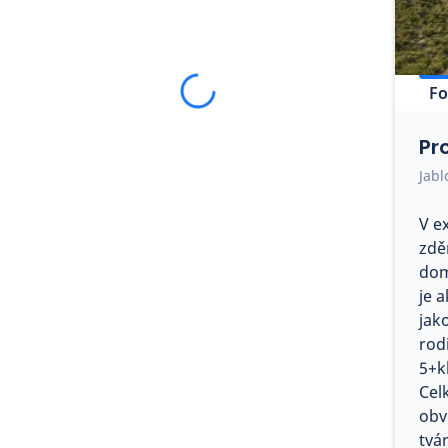
Fo
Pr
Jabl
V e
zdě
dom
je 
jak
rod
5+k
Cel
obv
tvá