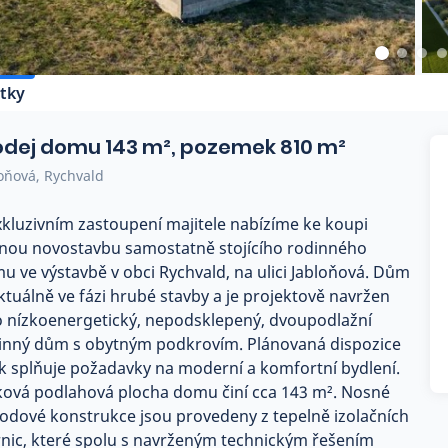
tky
odej domu 143 m², pozemek 810 m²
oňová, Rychvald
xkluzivním zastoupení majitele nabízíme ke koupi
nou novostavbu samostatně stojícího rodinného
u ve výstavbě v obci Rychvald, na ulici Jabloňová. Dům
aktuálně ve fázi hrubé stavby a je projektově navržen
o nízkoenergetický, nepodsklepený, dvoupodlažní
inný dům s obytným podkrovím. Plánovaná dispozice
k splňuje požadavky na moderní a komfortní bydlení.
ková podlahová plocha domu činí cca 143 m². Nosné
odové konstrukce jsou provedeny z tepelně izolačních
rnic, které spolu s navrženým technickým řešením