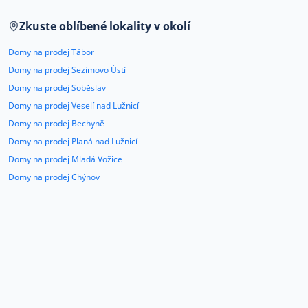
Co říkají naši zákazníci
Zkuste oblíbené lokality v okolí
Domy na prodej Tábor
Blog
Domy na prodej Sezimovo Ústí
O nás
Domy na prodej Soběslav
Kariéra
Kontakt
Domy na prodej Veselí nad Lužnicí
Domy na prodej Bechyně
Domy na prodej Planá nad Lužnicí
Domy na prodej Mladá Vožice
Domy na prodej Chýnov