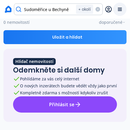
okres Tábor
+ okolí
Domy na prodej Sudoměřice u Bechyně
0 nemovitostí
doporučené
Prodat
Koupit
Ceny
Uložit a hlídat
Prodej s Reas.cz
Hlídač nemovitostí
Chytrý odhad ceny
Odemkněte si další domy
Pohlídáme za vás celý internet
Ceny prodaných nemovitostí
O nových inzerátech budete vědět vždy jako první
Kompletně zdarma s možností kdykoliv zrušit
Okamžitý výkup
Přihlásit se
Přehled realitních makléřů