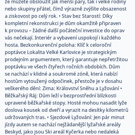
že můžete obsloužit jak menší páry, tak i velké rodiny
nebo skupiny přátel, čímž výrazně zvýšíte obsazenost
a ziskovost po celý rok. • Stav bez Starostí: Díky
kompletní rekonstrukci je dům okamžitě připraven
k provozu – žádné další počáteční investice do oprav
vás nečekají. Interiér a vybavení uspokojí i každého
hosta. Bezkonkurenční poloha: Klíč k celoroční
poptávce Lokalita Velké Karlovice je strategickým
prodejním argumentem, který garantuje nepřetržitou
poptávku ve všech čtyřech ročních obdobích. Dům
se nachází v klidné a soukromé zóně, která nabízí
hostům vytoužený odpočinek, přestože je v dosahu
veškerého dění: Zima: Království Sněhu a Lyžování •
Běžkařský Ráj: Dům leží v bezprostřední blízkosti
upravené běžkařské stopy. Hosté mohou nasadit lyže
doslova kousek od dveří a vyrazit na desítky kilometrů
udržovaných tras. • Sjezdové Lyžování: Jen pár minut
jízdy autem se nachází nejžádanější lyžařské areály
Beskyd, jako jsou Ski areál Kyčerka nebo nedaleká