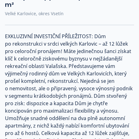
m²
Co říkají naši zákazníci
Velké Karlovice, okres Vsetín
Blog
EXKLUZIVNÍ INVESTIČNÍ PŘÍLEŽITOST: Dům
O nás
Kariéra
po rekonstrukci v srdci velkých Karlovic – až 12 lůžek
Kontakt
pro celoroční pronájem! Máte jedinečnou šanci získat
klíč k celoročně ziskovému byznysu v nejžádanější
rekreační oblasti Valašska. Představujeme vám
výjimečný rodinný dům ve Velkých Karlovicích, který
prošel kompletní, rekonstrukcí. Nejedná se jen
o nemovitost, ale o připravený, vysoce výnosný podnik
v segmentu krátkodobých pronájmů. Dům stvořený
pro zisk: dispozice a kapacita Dům je chytře
koncipován pro maximalizaci flexibility a výnosu.
Umožňuje snadné oddělení na dva plně autonomní
apartmány, z nichž každý nabízí komfortní ubytování
pro až 6 hostů. Celková kapacita až 12 lůžek zajišťuje,