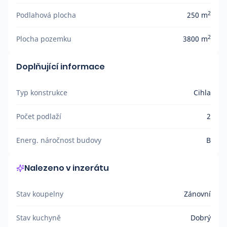
2
Podlahová plocha
250 m
2
Plocha pozemku
3800 m
Doplňující informace
Typ konstrukce
Cihla
Počet podlaží
2
Energ. náročnost budovy
B
Nalezeno v inzerátu
Stav koupelny
Zánovní
Stav kuchyně
Dobrý