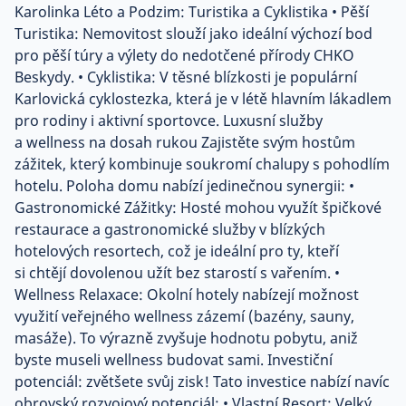
Karolinka Léto a Podzim: Turistika a Cyklistika • Pěší
Turistika: Nemovitost slouží jako ideální výchozí bod
pro pěší túry a výlety do nedotčené přírody CHKO
Beskydy. • Cyklistika: V těsné blízkosti je populární
Karlovická cyklostezka, která je v létě hlavním lákadlem
pro rodiny i aktivní sportovce. Luxusní služby
a wellness na dosah rukou Zajistěte svým hostům
zážitek, který kombinuje soukromí chalupy s pohodlím
hotelu. Poloha domu nabízí jedinečnou synergii: •
Gastronomické Zážitky: Hosté mohou využít špičkové
restaurace a gastronomické služby v blízkých
hotelových resortech, což je ideální pro ty, kteří
si chtějí dovolenou užít bez starostí s vařením. •
Wellness Relaxace: Okolní hotely nabízejí možnost
využití veřejného wellness zázemí (bazény, sauny,
masáže). To výrazně zvyšuje hodnotu pobytu, aniž
byste museli wellness budovat sami. Investiční
potenciál: zvětšete svůj zisk! Tato investice nabízí navíc
obrovský rozvojový potenciál: • Vlastní Resort: Velký