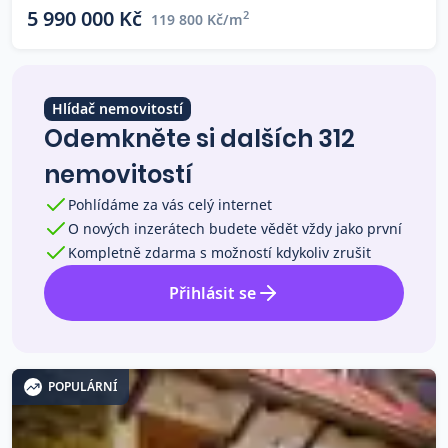
5 990 000 Kč
2
119 800 Kč/m
Co říkají naši zákazníci
Blog
Hlídač nemovitostí
O nás
Kariéra
Odemkněte si dalších 312
Kontakt
nemovitostí
Pohlídáme za vás celý internet
O nových inzerátech budete vědět vždy jako první
Kompletně zdarma s možností kdykoliv zrušit
Přihlásit se
POPULÁRNÍ