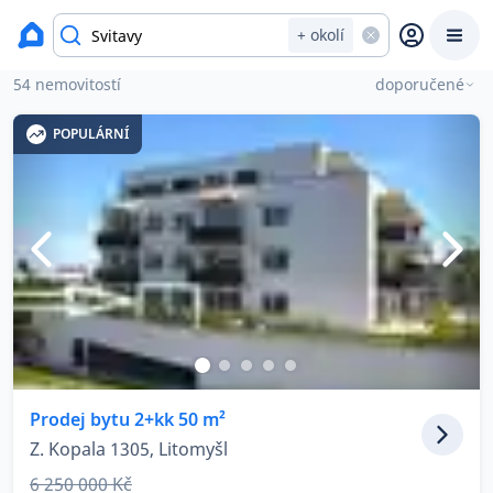
Nemovitosti na prodej
+ okolí
Nemovitosti na prodej v okresu Svitavy
54 nemovitostí
doporučené
Prodat
Koupit
Ceny
POPULÁRNÍ
Prodej s Reas.cz
Chytrý odhad ceny
Ceny prodaných nemovitostí
Okamžitý výkup
Prodej bytu 2+kk 50 m²
Z. Kopala 1305, Litomyšl
Přehled realitních makléřů
6 250 000 Kč