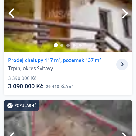
Prodej chalupy 117 m², pozemek 137 m²
Trpín, okres Svitavy
3 390 000 Kč
3 090 000 Kč
2
26 410 Kč/m
POPULÁRNÍ