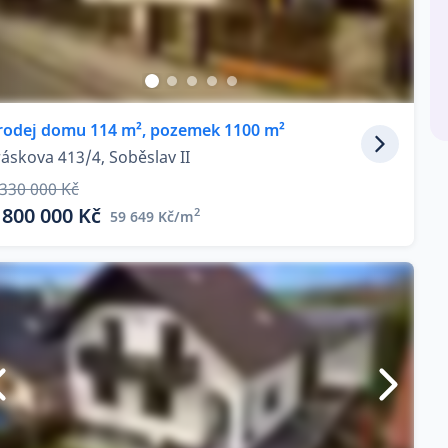
rodej domu 114 m², pozemek 1100 m²
iráskova 413/4, Soběslav II
 330 000 Kč
 800 000 Kč
2
59 649 Kč/m