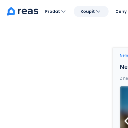
Prodat
Koupit
Ceny 
Blog
O nás
Kariéra
Kontakt
Nemo
Ne
2 ne