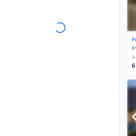
P
J
7
6