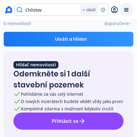
Výměra
okres Klatovy
+ okolí
Stavební pozemky na prodej Chlistov
0 nemovitostí
doporučené
Prodat
Koupit
Ceny
Uložit a hlídat
Prodej s Reas.cz
Hlídač nemovitostí
Chytrý odhad ceny
Odemkněte si 1 další
stavební pozemek
Ceny prodaných nemovitostí
Pohlídáme za vás celý internet
O nových inzerátech budete vědět vždy jako první
Okamžitý výkup
Kompletně zdarma s možností kdykoliv zrušit
Přihlásit se
Přehled realitních makléřů