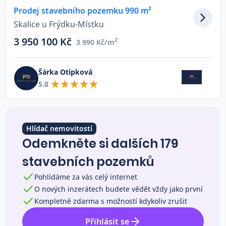
Prodej stavebního pozemku 990 m²
Co říkají naši zákazníci
Skalice u Frýdku-Místku
3 950 100 Kč
2
3 990 Kč/m
Blog
O nás
Kariéra
Šárka Otipková
Kontakt
5.0
Hlídač nemovitostí
Odemkněte si dalších 179
stavebních pozemků
Pohlídáme za vás celý internet
O nových inzerátech budete vědět vždy jako první
Kompletně zdarma s možností kdykoliv zrušit
Přihlásit se