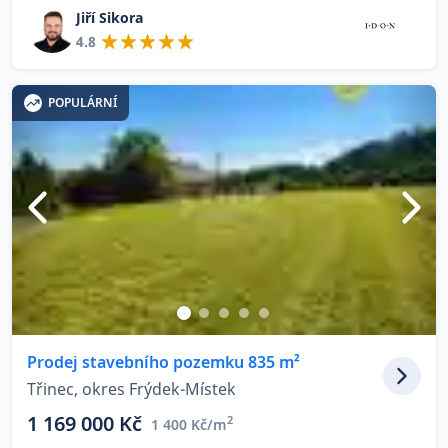
Jiří Sikora
4.8
POPULÁRNÍ
Prodej stavebního pozemku 835 m²
Třinec, okres Frýdek-Místek
1 169 000 Kč
2
1 400 Kč/m