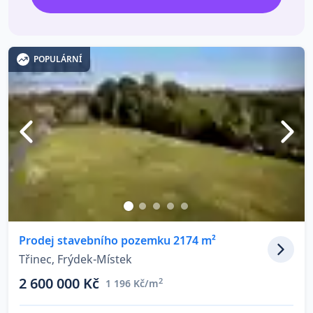
POPULÁRNÍ
Prodej stavebního pozemku 2174 m²
Třinec, Frýdek-Místek
2 600 000 Kč
2
1 196 Kč/m