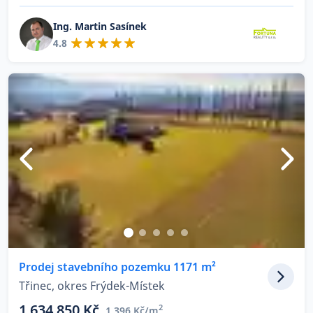
Ing. Martin Sasínek
4.8
Prodej stavebního pozemku 1171 m²
Třinec, okres Frýdek-Místek
1 634 850 Kč
2
1 396 Kč/m