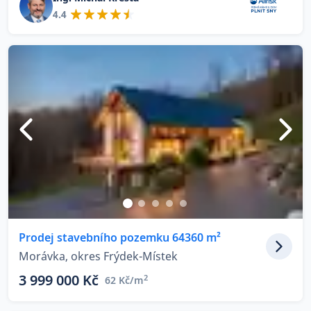
4.4
Prodej stavebního pozemku 64360 m²
Morávka, okres Frýdek-Místek
3 999 000 Kč
2
62 Kč/m