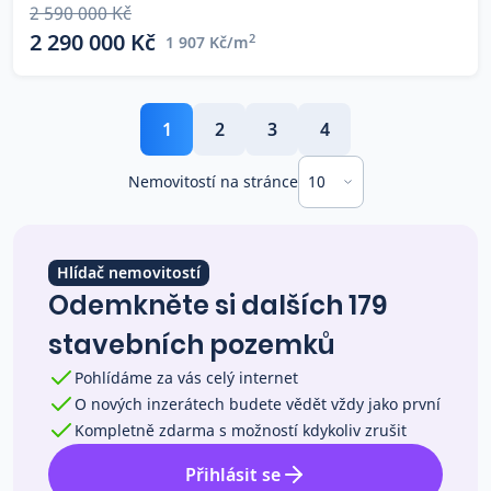
2 590 000 Kč
2 290 000 Kč
2
1 907 Kč/m
1
2
3
4
10
Nemovitostí na stránce
Hlídač nemovitostí
Odemkněte si dalších 179
stavebních pozemků
Pohlídáme za vás celý internet
O nových inzerátech budete vědět vždy jako první
Kompletně zdarma s možností kdykoliv zrušit
Přihlásit se