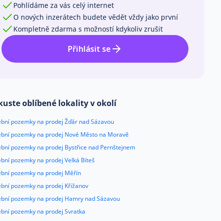
Pohlídáme za vás celý internet
O nových inzerátech budete vědět vždy jako první
Kompletně zdarma s možností kdykoliv zrušit
Přihlásit se
kuste oblíbené lokality v okolí
ební pozemky na prodej Žďár nad Sázavou
ební pozemky na prodej Nové Město na Moravě
ební pozemky na prodej Bystřice nad Pernštejnem
ební pozemky na prodej Velká Bíteš
ební pozemky na prodej Měřín
ební pozemky na prodej Křižanov
ební pozemky na prodej Hamry nad Sázavou
ební pozemky na prodej Svratka