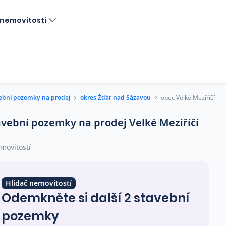
nemovitostí
ební pozemky na prodej
okres Žďár nad Sázavou
obec Velké Meziříčí
avební pozemky na prodej Velké Meziříčí
movitostí
Hlídač nemovitostí
Odemkněte si další 2 stavební
pozemky