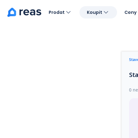
Prodat
Koupit
Ceny 
Blog
O nás
Kariéra
Kontakt
Stav
St
0 ne