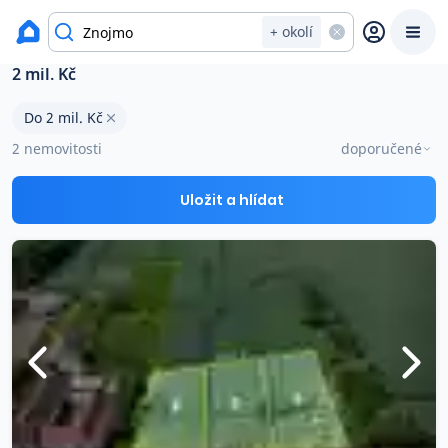
Výměra
okres Znojmo
+ okolí
Stavební pozemky na prodej Znojmo s cenou do
2 mil. Kč
Prodat
Koupit
Ceny
Do 2 mil. Kč
2 nemovitosti
doporučené
Prodej s Reas.cz
Uložit a hlídat
Chytrý odhad ceny
Ceny prodaných nemovitostí
Okamžitý výkup
Přehled realitních makléřů