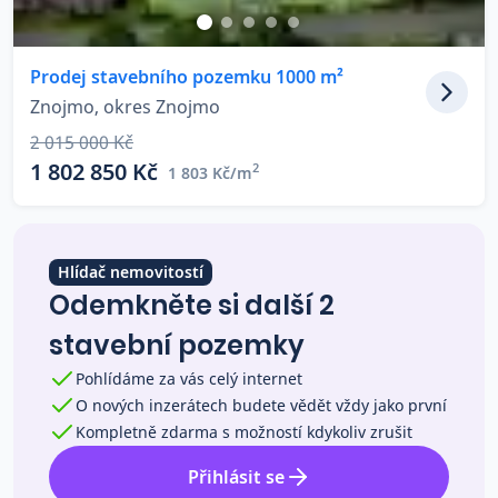
Co říkají naši zákazníci
Prodej stavebního pozemku 1000 m²
Znojmo, okres Znojmo
Blog
O nás
2 015 000 Kč
Kariéra
Kontakt
1 802 850 Kč
2
1 803 Kč/m
Hlídač nemovitostí
Odemkněte si další 2
stavební pozemky
Pohlídáme za vás celý internet
O nových inzerátech budete vědět vždy jako první
Kompletně zdarma s možností kdykoliv zrušit
Přihlásit se