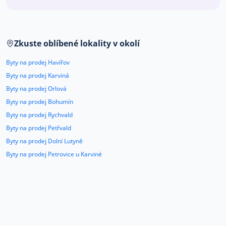
Co říkají naši zákazníci
Zkuste oblíbené lokality v okolí
Blog
O nás
Byty na prodej Havířov
Kariéra
Kontakt
Byty na prodej Karviná
Byty na prodej Orlová
Byty na prodej Bohumín
Byty na prodej Rychvald
Byty na prodej Petřvald
Byty na prodej Dolní Lutyně
Byty na prodej Petrovice u Karviné