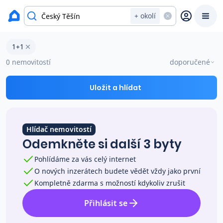
okres Karviná
+ okolí
Byty 1+1 na prodej Český Těšín
1+1
Prodat
Koupit
Ceny
0 nemovitostí
doporučené
Prodej s Reas.cz
Uložit a hlídat
Chytrý odhad ceny
Hlídač nemovitostí
Odemkněte si další 3 byty
Ceny prodaných nemovitostí
Pohlídáme za vás celý internet
O nových inzerátech budete vědět vždy jako první
Okamžitý výkup
Kompletně zdarma s možností kdykoliv zrušit
Přihlásit se
Přehled realitních makléřů