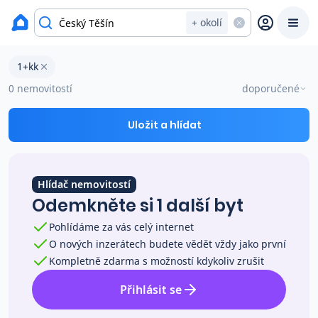
okres Karviná
+ okolí
Byty 1+kk na prodej Český Těšín
1+kk
Prodat
Koupit
Ceny
0 nemovitostí
doporučené
Prodej s Reas.cz
Uložit a hlídat
Chytrý odhad ceny
Hlídač nemovitostí
Odemkněte si 1 další byt
Ceny prodaných nemovitostí
Pohlídáme za vás celý internet
O nových inzerátech budete vědět vždy jako první
Okamžitý výkup
Kompletně zdarma s možností kdykoliv zrušit
Přihlásit se
Přehled realitních makléřů