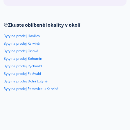
Co říkají naši zákazníci
Zkuste oblíbené lokality v okolí
Blog
O nás
Byty na prodej Havířov
Kariéra
Kontakt
Byty na prodej Karviná
Byty na prodej Orlová
Byty na prodej Bohumín
Byty na prodej Rychvald
Byty na prodej Petřvald
Byty na prodej Dolní Lutyně
Byty na prodej Petrovice u Karviné