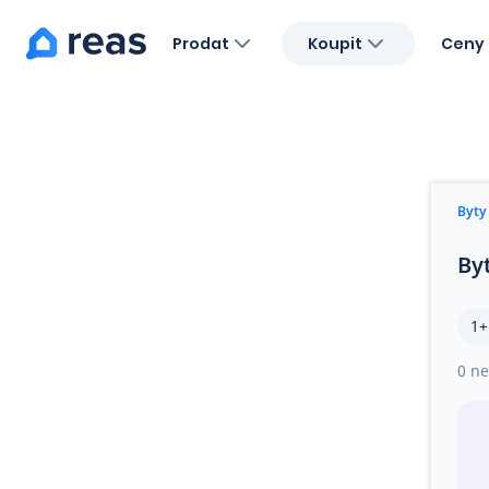
Prodat
Koupit
Ceny 
Blog
O nás
Kariéra
Kontakt
Byty
By
1+
0 ne