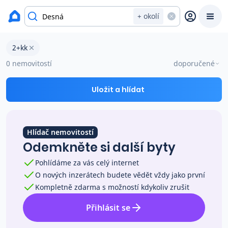
okres Jablonec nad Nisou
+ okolí
Byty 2+kk na prodej Desná
2+kk
Prodat
Koupit
Ceny
0 nemovitostí
doporučené
Prodej s Reas.cz
Uložit a hlídat
Chytrý odhad ceny
Hlídač nemovitostí
Odemkněte si další byty
Ceny prodaných nemovitostí
Pohlídáme za vás celý internet
O nových inzerátech budete vědět vždy jako první
Okamžitý výkup
Kompletně zdarma s možností kdykoliv zrušit
Přihlásit se
Přehled realitních makléřů