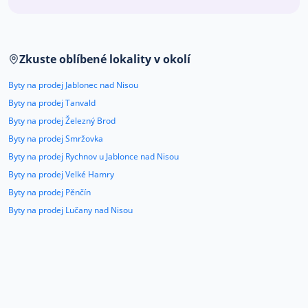
Co říkají naši zákazníci
Zkuste oblíbené lokality v okolí
Blog
O nás
Byty na prodej Jablonec nad Nisou
Kariéra
Kontakt
Byty na prodej Tanvald
Byty na prodej Železný Brod
Byty na prodej Smržovka
Byty na prodej Rychnov u Jablonce nad Nisou
Byty na prodej Velké Hamry
Byty na prodej Pěnčín
Byty na prodej Lučany nad Nisou