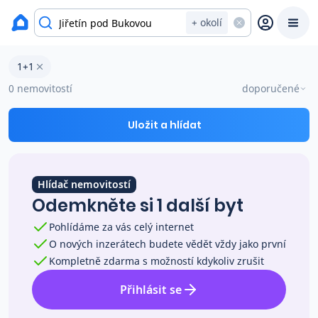
okres Jablonec nad Nisou
+ okolí
Byty 1+1 na prodej Jiřetín pod Bukovou
1+1
Prodat
Koupit
Ceny
0 nemovitostí
doporučené
Prodej s Reas.cz
Uložit a hlídat
Chytrý odhad ceny
Hlídač nemovitostí
Odemkněte si 1 další byt
Ceny prodaných nemovitostí
Pohlídáme za vás celý internet
O nových inzerátech budete vědět vždy jako první
Okamžitý výkup
Kompletně zdarma s možností kdykoliv zrušit
Přihlásit se
Přehled realitních makléřů