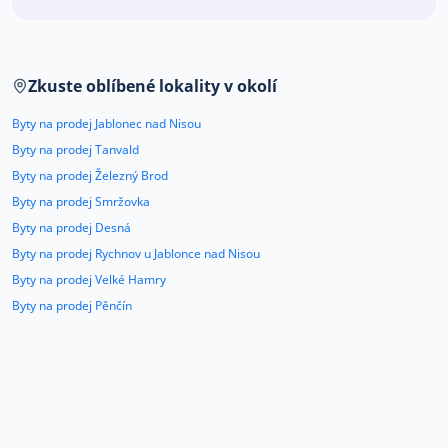
Co říkají naši zákazníci
Zkuste oblíbené lokality v okolí
Blog
O nás
Byty na prodej Jablonec nad Nisou
Kariéra
Kontakt
Byty na prodej Tanvald
Byty na prodej Železný Brod
Byty na prodej Smržovka
Byty na prodej Desná
Byty na prodej Rychnov u Jablonce nad Nisou
Byty na prodej Velké Hamry
Byty na prodej Pěnčín