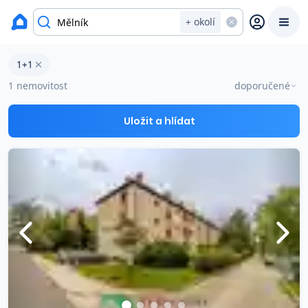
Byty na prodej
+ okolí
Byty 1+1 na prodej v okresu Mělník
1+1
Prodat
Koupit
Ceny
1 nemovitost
doporučené
Prodej s Reas.cz
Uložit a hlídat
Chytrý odhad ceny
Ceny prodaných nemovitostí
Okamžitý výkup
Přehled realitních makléřů