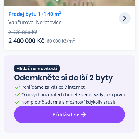
Co říkají naši zákazníci
Prodej bytu 1+1 40 m²
Vančurova, Neratovice
Blog
2 670 000 Kč
O nás
2 400 000 Kč
2
60 000 Kč/m
Kariéra
Kontakt
Hlídač nemovitostí
Odemkněte si další 2 byty
Pohlídáme za vás celý internet
O nových inzerátech budete vědět vždy jako první
Kompletně zdarma s možností kdykoliv zrušit
Přihlásit se