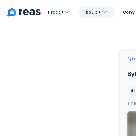
Prodat
Koupit
Ceny 
Blog
O nás
Kariéra
Kontakt
Byty
By
4+
1 ne