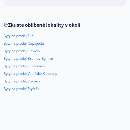
Co říkají naši zákazníci
Zkuste oblíbené lokality v okolí
Blog
O nás
Byty na prodej Zlín
Kariéra
Kontakt
Byty na prodej Napajedla
Byty na prodej Slavičín
Byty na prodej Brumov-Bylnice
Byty na prodej Luhačovice
Byty na prodej Valašské Klobouky
Byty na prodej Vizovice
Byty na prodej Fryšták