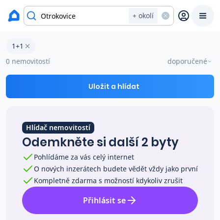
okres Zlín
+ okolí
Byty 1+1 na prodej Otrokovice
1+1
Prodat
Koupit
Ceny
0 nemovitostí
doporučené
Prodej s Reas.cz
Uložit a hlídat
Chytrý odhad ceny
Hlídač nemovitostí
Odemkněte si další 2 byty
Ceny prodaných nemovitostí
Pohlídáme za vás celý internet
O nových inzerátech budete vědět vždy jako první
Okamžitý výkup
Kompletně zdarma s možností kdykoliv zrušit
Přihlásit se
Přehled realitních makléřů