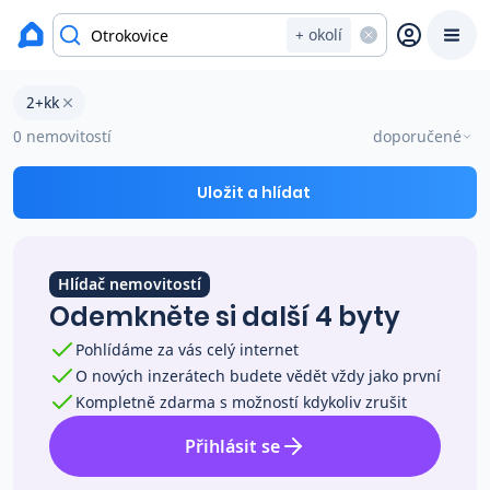
okres Zlín
+ okolí
Byty 2+kk na prodej Otrokovice
2+kk
Prodat
Koupit
Ceny
0 nemovitostí
doporučené
Prodej s Reas.cz
Uložit a hlídat
Chytrý odhad ceny
Hlídač nemovitostí
Odemkněte si další 4 byty
Ceny prodaných nemovitostí
Pohlídáme za vás celý internet
O nových inzerátech budete vědět vždy jako první
Okamžitý výkup
Kompletně zdarma s možností kdykoliv zrušit
Přihlásit se
Přehled realitních makléřů