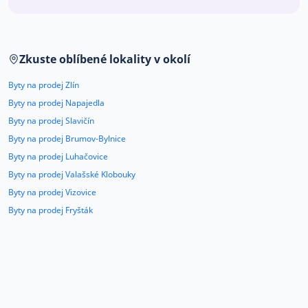
Co říkají naši zákazníci
Zkuste oblíbené lokality v okolí
Blog
O nás
Byty na prodej Zlín
Kariéra
Kontakt
Byty na prodej Napajedla
Byty na prodej Slavičín
Byty na prodej Brumov-Bylnice
Byty na prodej Luhačovice
Byty na prodej Valašské Klobouky
Byty na prodej Vizovice
Byty na prodej Fryšták