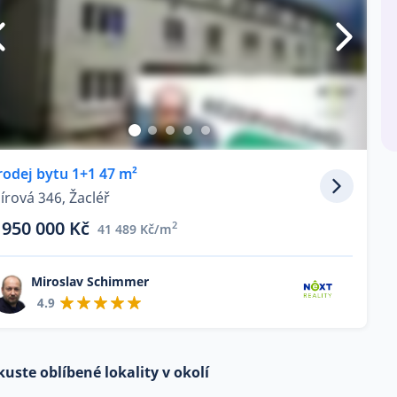
rodej bytu 1+1 47 m²
írová 346, Žacléř
 950 000 Kč
2
41 489 Kč/m
Miroslav Schimmer
4.9
kuste oblíbené lokality v okolí