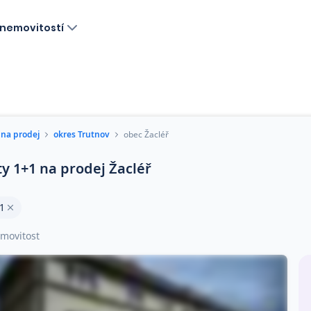
nemovitostí
 na prodej
okres Trutnov
obec Žacléř
ty 1+1 na prodej Žacléř
1
movitost