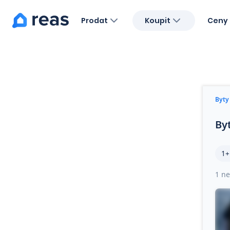
Prodat
Koupit
Ceny 
Blog
O nás
Kariéra
Kontakt
Byty
By
1+
1 ne