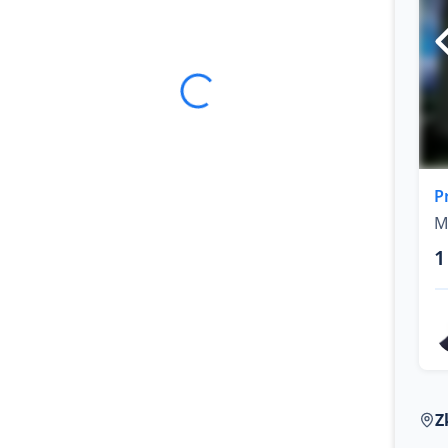
P
M
1
Z