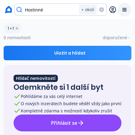
okres Trutnov
+ okolí
Byty 1+1 na prodej Hostinné
1+1
Prodat
Koupit
Ceny
0 nemovitostí
doporučené
Prodej s Reas.cz
Uložit a hlídat
Chytrý odhad ceny
Hlídač nemovitostí
Odemkněte si 1 další byt
Ceny prodaných nemovitostí
Pohlídáme za vás celý internet
O nových inzerátech budete vědět vždy jako první
Okamžitý výkup
Kompletně zdarma s možností kdykoliv zrušit
Přihlásit se
Přehled realitních makléřů