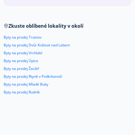
Co říkají naši zákazníci
Zkuste oblíbené lokality v okolí
Blog
O nás
Byty na prodej Trutnov
Kariéra
Kontakt
Byty na prodej Dvůr Králové nad Labem
Byty na prodej Vrchlabí
Byty na prodej Úpice
Byty na prodej Žacléř
Byty na prodej Rtyně v Podkrkonoší
Byty na prodej Mladé Buky
Byty na prodej Rudník