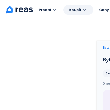
Prodat
Koupit
Ceny 
Blog
O nás
Kariéra
Kontakt
Byty
By
1+
0 ne