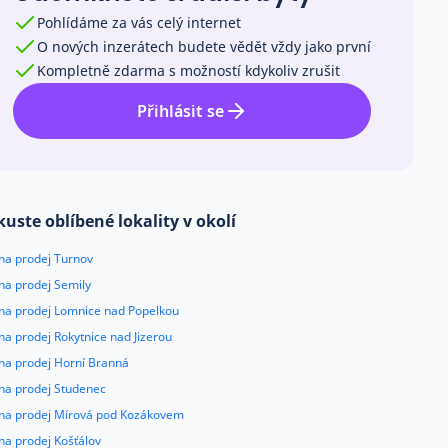
Pohlídáme za vás celý internet
O nových inzerátech budete vědět vždy jako první
Kompletně zdarma s možností kdykoliv zrušit
Přihlásit se
kuste oblíbené lokality v okolí
 na prodej Turnov
na prodej Semily
 na prodej Lomnice nad Popelkou
na prodej Rokytnice nad Jizerou
 na prodej Horní Branná
 na prodej Studenec
 na prodej Mírová pod Kozákovem
na prodej Košťálov