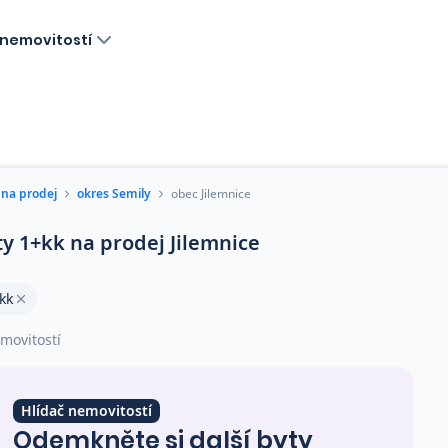
nemovitostí
 na prodej
okres Semily
obec Jilemnice
ty 1+kk na prodej Jilemnice
kk
movitostí
Hlídač nemovitostí
Odemkněte si další byty