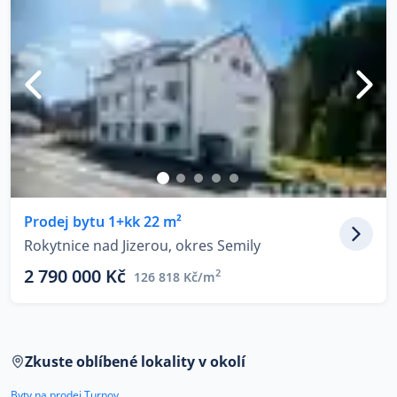
Prodej bytu 1+kk 22 m²
Rokytnice nad Jizerou, okres Semily
2 790 000 Kč
2
126 818 Kč/m
Zkuste oblíbené lokality v okolí
Byty na prodej Turnov