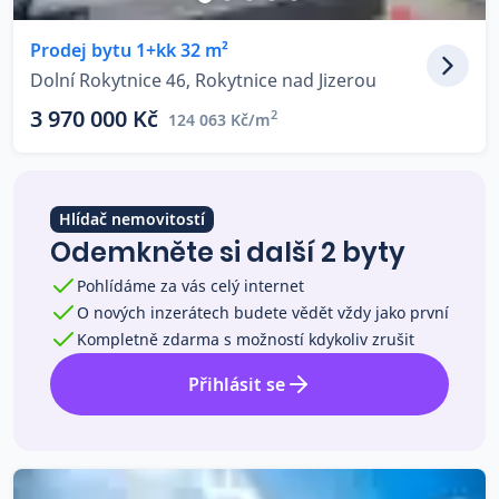
Co říkají naši zákazníci
Prodej bytu 1+kk 32 m²
Dolní Rokytnice 46, Rokytnice nad Jizerou
Blog
3 970 000 Kč
2
124 063 Kč/m
O nás
Kariéra
Kontakt
Hlídač nemovitostí
Odemkněte si další 2 byty
Pohlídáme za vás celý internet
O nových inzerátech budete vědět vždy jako první
Kompletně zdarma s možností kdykoliv zrušit
Přihlásit se