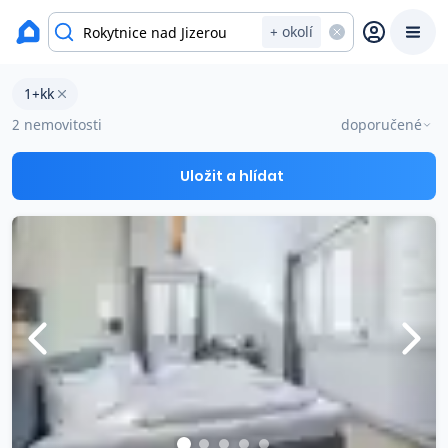
okres Semily
+ okolí
Byty 1+kk na prodej Rokytnice nad Jizerou
1+kk
Prodat
Koupit
Ceny
2 nemovitosti
doporučené
Prodej s Reas.cz
Uložit a hlídat
Chytrý odhad ceny
Ceny prodaných nemovitostí
Okamžitý výkup
Přehled realitních makléřů